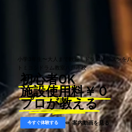
小学3年生〜大人まで歓迎！ドラムレッスンを
トミヨシドラム教室八戸市校
初心者OK
施設使用料￥０
プロが教える
案内動画を見る
今すぐ体験する