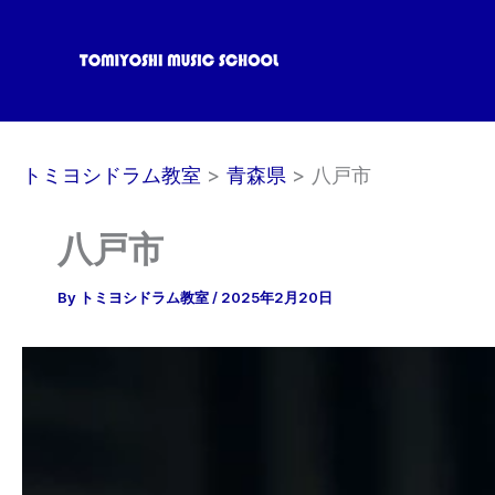
内
容
を
ス
キ
ッ
トミヨシドラム教室
青森県
八戸市
プ
八戸市
By
トミヨシドラム教室
/
2025年2月20日