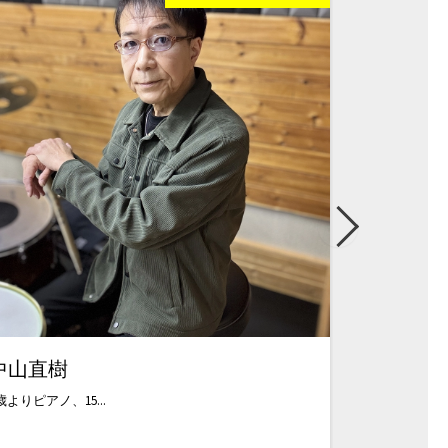
中山直樹
岡部真二
歳よりピアノ、15...
東邦音楽大学、打