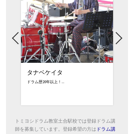
中山直樹
角本
3歳よりピアノ、15...
1979
トミヨシドラム教室土合駅校では登録ドラム講
師を募集しています。登録希望の方は
ドラム講