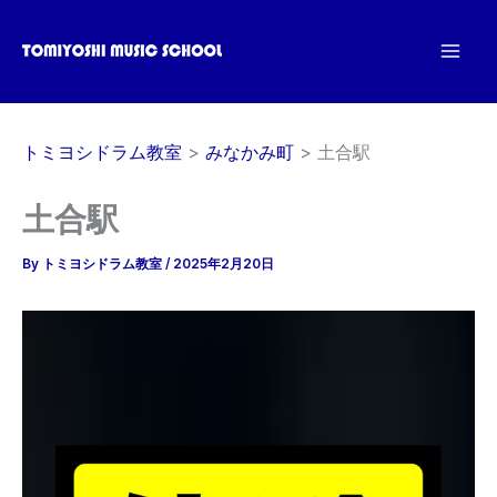
内
容
を
ス
キ
トミヨシドラム教室
みなかみ町
土合駅
ッ
プ
土合駅
By
トミヨシドラム教室
/
2025年2月20日