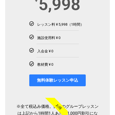
5,998
¥
レッスン料 ¥ 5,998（1時間）
施設使用料 ¥ 0
入会金 ¥ 0
教材費 ¥ 0
無料体験レッスン申込
お得
※全て税込み価格。弊社のグループレッスン
は上記から1時間1人あたり1,000円割引にな