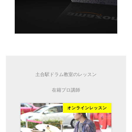
土合駅ドラム教室のレッスン
在籍プロ講師
ッスン
オンラインレッスン