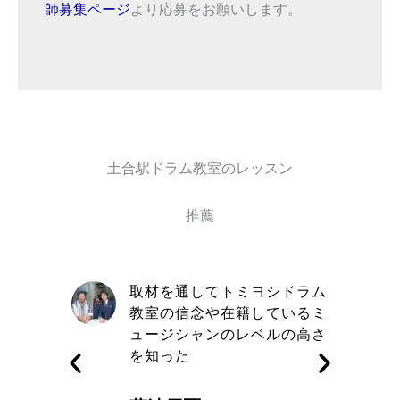
師募集ページ
より応募をお願いします。
土合駅ドラム教室のレッスン
推薦
自信と責
取材を通してトミヨシドラム
きる講師
教室の信念や在籍しているミ
す
ュージシャンのレベルの高さ
を知った