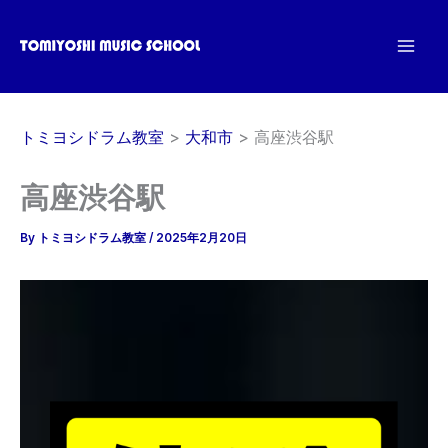
内
容
を
ス
キ
トミヨシドラム教室
大和市
高座渋谷駅
ッ
プ
高座渋谷駅
By
トミヨシドラム教室
/
2025年2月20日