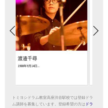
遠藤徳光
角本
1996年 AN M...
1979
トミヨシドラム教室高座渋谷駅校では登録ドラ
ム講師を募集しています。登録希望の方は
ドラ