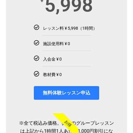
5,998
¥
レッスン料 ¥ 5,998（1時間）
施設使用料 ¥ 0
入会金 ¥ 0
教材費 ¥ 0
無料体験レッスン申込
お得
※全て税込み価格。弊社のグループレッスン
は上記から1時間1人あたり1,000円割引にな