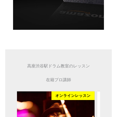
高座渋谷駅ドラム教室のレッスン
在籍プロ講師
ッスン
オンラインレッスン