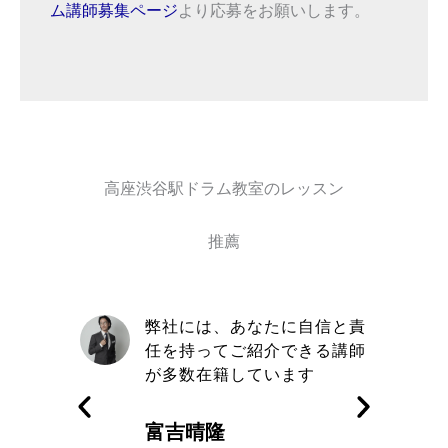
ム講師募集ページ
より応募をお願いします。
高座渋谷駅ドラム教室のレッスン
推薦
に自信と責
取材を通してトミヨシドラム
できる講師
教室の信念や在籍しているミ
ます
ュージシャンのレベルの高さ
を知った