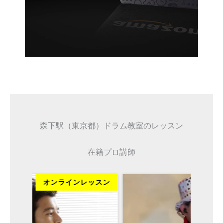
森下駅（東京都）ドラム教室のレッスン
在籍プロ講師
ッスン
オンラインレッスン