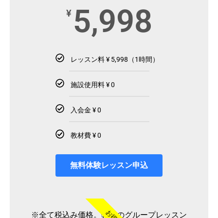
5,998
¥
レッスン料 ¥ 5,998（1時間）
施設使用料 ¥ 0
入会金 ¥ 0
教材費 ¥ 0
無料体験レッスン申込
お得
※全て税込み価格。弊社のグループレッスン