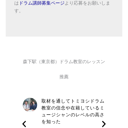
は
ドラム講師募集ページ
より応募をお願いしま
す。
森下駅（東京都）ドラム教室のレッスン
推薦
自信と責
取材を通してトミヨシドラム
きる講師
教室の信念や在籍しているミ
す
ュージシャンのレベルの高さ
を知った