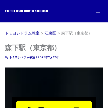
内
容
を
ス
キ
トミヨシドラム教室
江東区
森下駅（東京都）
ッ
プ
森下駅（東京都）
By
トミヨシドラム教室
/
2025年2月20日