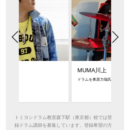
MUMA川上
中山
ドラムを東原力哉氏に...
3歳より
トミヨシドラム教室森下駅（東京都）校では登
録ドラム講師を募集しています。登録希望の方