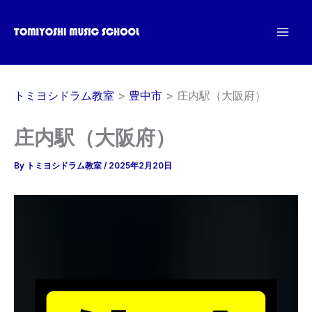
内
容
を
ス
キ
トミヨシドラム教室
豊中市
庄内駅（大阪府）
ッ
プ
庄内駅（大阪府）
By
トミヨシドラム教室
/
2025年2月20日