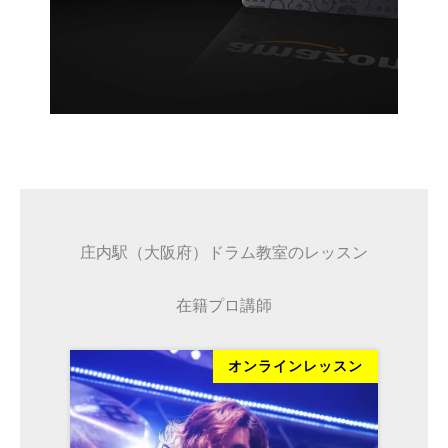
庄内駅（大阪府）ドラム教室のレッスン
在籍プロ講師
スン
オンラインレッスン