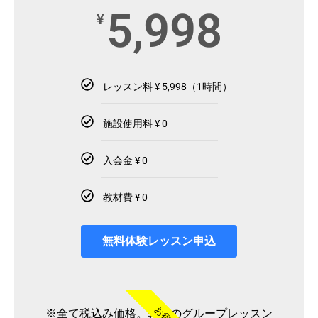
5,998
¥
レッスン料 ¥ 5,998（1時間）
施設使用料 ¥ 0
入会金 ¥ 0
教材費 ¥ 0
無料体験レッスン申込
お得
※全て税込み価格。弊社のグループレッスン