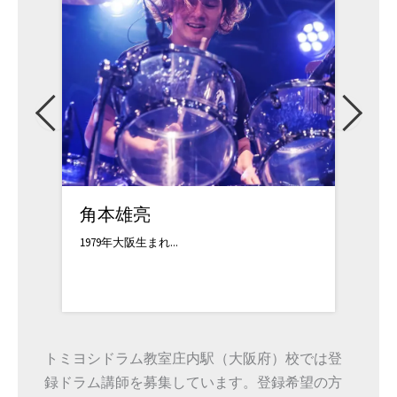
角本雄亮
MUM
1979年大阪生まれ...
ドラムを東
トミヨシドラム教室庄内駅（大阪府）校では登
録ドラム講師を募集しています。登録希望の方