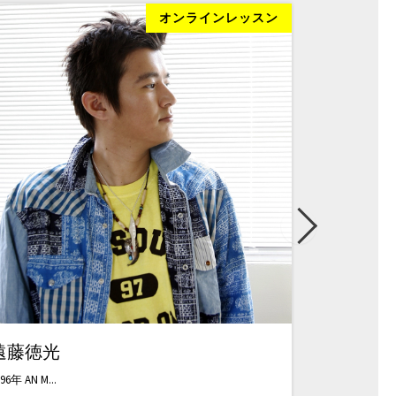
オンラインレッスン
遠藤徳光
中山直樹
96年 AN M...
3歳よりピアノ、1