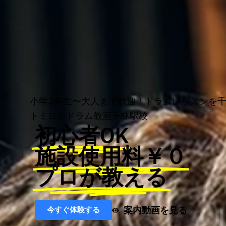
小学3年生〜大人まで歓迎！ドラムレッスンを
トミヨシドラム教室千林駅校
初心者OK
施設使用料￥０
プロが教える
案内動画を見る
今すぐ体験する