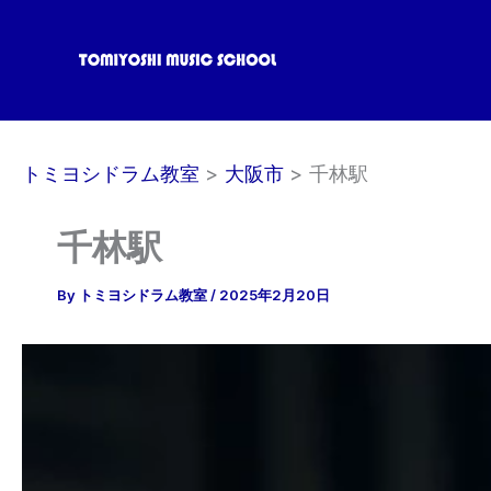
内
容
を
ス
キ
ッ
トミヨシドラム教室
大阪市
千林駅
プ
千林駅
By
トミヨシドラム教室
/
2025年2月20日