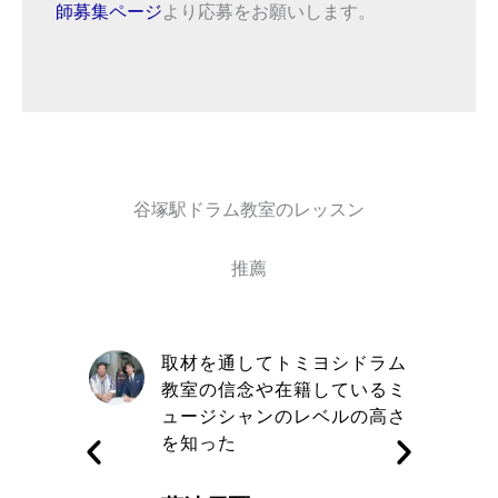
師募集ページ
より応募をお願いします。
谷塚駅ドラム教室のレッスン
推薦
自信と責
取材を通してトミヨシドラム
きる講師
教室の信念や在籍しているミ
す
ュージシャンのレベルの高さ
を知った