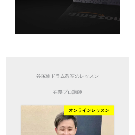
谷塚駅ドラム教室のレッスン
在籍プロ講師
ッスン
オンラインレッスン