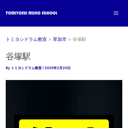
内
容
を
ス
キ
トミヨシドラム教室
草加市
谷塚駅
ッ
プ
谷塚駅
By
トミヨシドラム教室
/
2025年2月20日