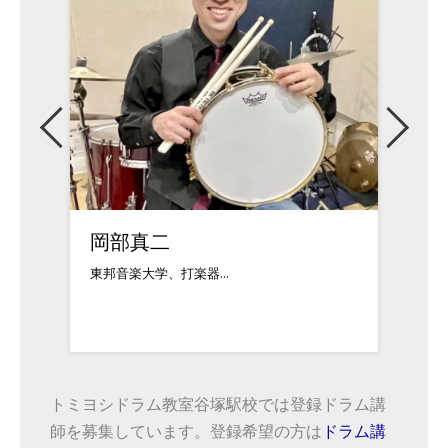
渡邉千尋
MU
1988年9月14日...
ドラム
トミヨシドラム教室谷塚駅校では登録ドラム講
師を募集しています。登録希望の方は
ドラム講