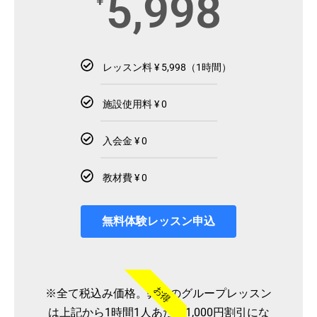
5,998
¥
レッスン料 ¥ 5,998（1時間）
施設使用料 ¥ 0
入会金 ¥ 0
教材費 ¥ 0
無料体験レッスン申込
お得
※全て税込み価格。弊社のグループレッスン
は上記から1時間1人あたり1,000円割引にな