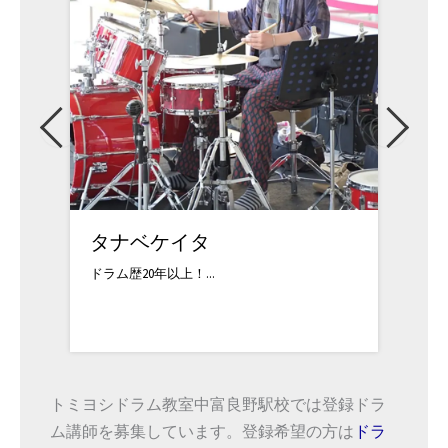
タナベケイタ
田原
ドラム歴20年以上！...
17歳で
トミヨシドラム教室中富良野駅校では登録ドラ
ム講師を募集しています。登録希望の方は
ドラ