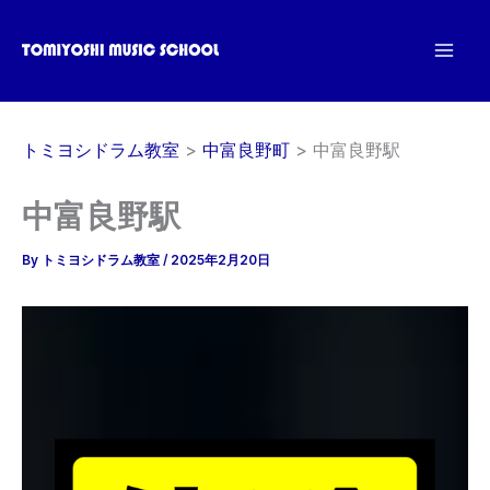
内
容
を
ス
キ
トミヨシドラム教室
中富良野町
中富良野駅
ッ
プ
中富良野駅
By
トミヨシドラム教室
/
2025年2月20日