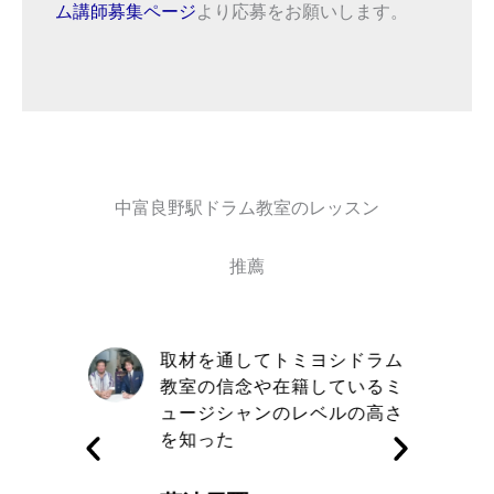
ム講師募集ページ
より応募をお願いします。
中富良野駅ドラム教室のレッスン
推薦
自信と責
取材を通してトミヨシドラム
きる講師
教室の信念や在籍しているミ
す
ュージシャンのレベルの高さ
を知った