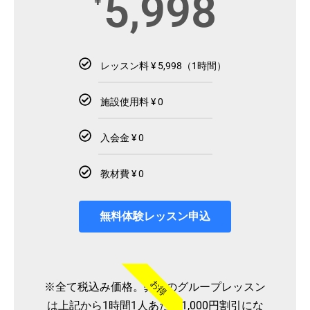
5,998
¥
レッスン料 ¥ 5,998（1時間）
施設使用料 ¥ 0
入会金 ¥ 0
教材費 ¥ 0
無料体験レッスン申込
お得
※全て税込み価格。弊社のグループレッスン
は上記から1時間1人あたり1,000円割引にな