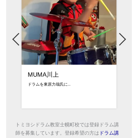
タナベケイタ
渡邉
ドラム歴20年以上！...
1988年
トミヨシドラム教室士幌町校では登録ドラム講
師を募集しています。登録希望の方は
ドラム講