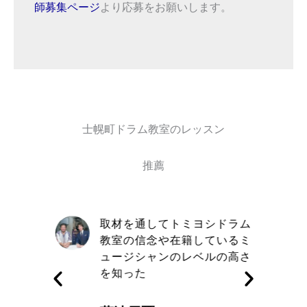
師募集ページ
より応募をお願いします。
士幌町ドラム教室のレッスン
推薦
自信と責
取材を通してトミヨシドラム
きる講師
教室の信念や在籍しているミ
す
ュージシャンのレベルの高さ
を知った