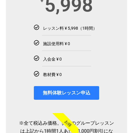
5,998
¥
レッスン料 ¥ 5,998（1時間）
施設使用料 ¥ 0
入会金 ¥ 0
教材費 ¥ 0
無料体験レッスン申込
お得
※全て税込み価格。弊社のグループレッスン
は上記から1時間1人あたり1,000円割引にな