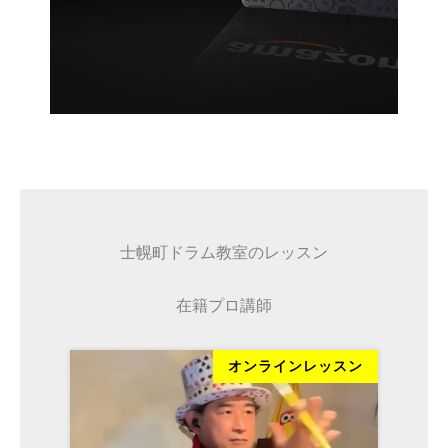
士幌町ドラム教室のレッスン
在籍プロ講師
ッスン
オンラインレッスン