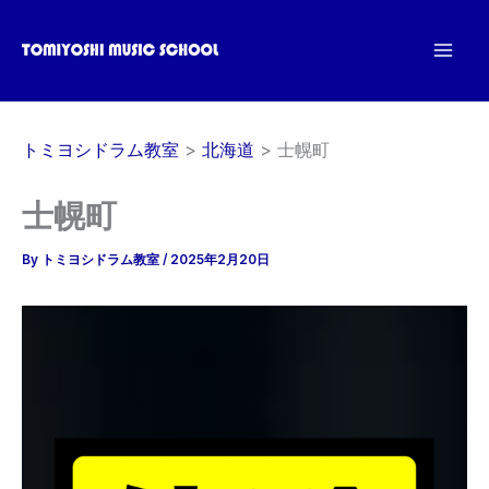
内
容
を
ス
キ
トミヨシドラム教室
北海道
士幌町
ッ
プ
士幌町
By
トミヨシドラム教室
/
2025年2月20日