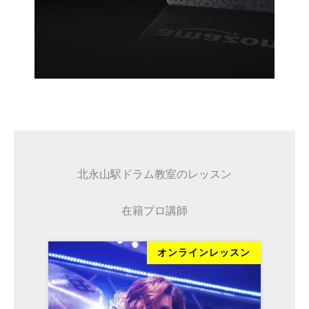
北永山駅ドラム教室のレッスン
在籍プロ講師
ッスン
オンラインレッスン