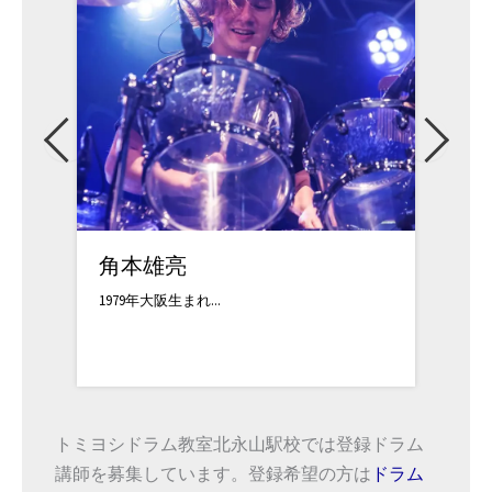
遠藤徳光
田原
1996年 AN M...
17歳で
トミヨシドラム教室北永山駅校では登録ドラム
講師を募集しています。登録希望の方は
ドラム