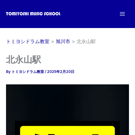
内
容
を
ス
キ
トミヨシドラム教室
旭川市
北永山駅
ッ
プ
北永山駅
By
トミヨシドラム教室
/
2025年2月20日