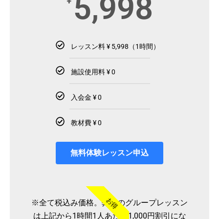
5,998
¥
レッスン料 ¥ 5,998（1時間）
施設使用料 ¥ 0
入会金 ¥ 0
教材費 ¥ 0
無料体験レッスン申込
お得
※全て税込み価格。弊社のグループレッスン
は上記から1時間1人あたり1,000円割引にな