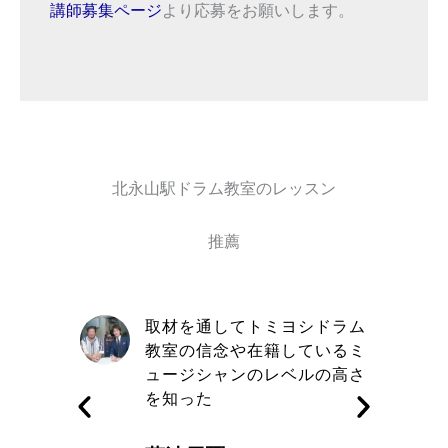
講師募集ページ
より応募をお願いします。
北永山駅ドラム教室のレッスン
推薦
自信と責
取材を通してトミヨシドラム
きる講師
教室の信念や在籍しているミ
す
ュージシャンのレベルの高さ
を知った