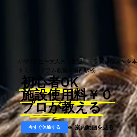
小学3年生〜大人まで歓迎！ドラムレッスンを
トミヨシドラム教室本輪西駅校
初心者OK
施設使用料￥０
プロが教える
案内動画を見る
今すぐ体験する