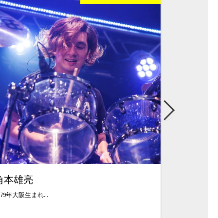
角本雄亮
MUMA川
979年大阪生まれ...
ドラムを東原力哉