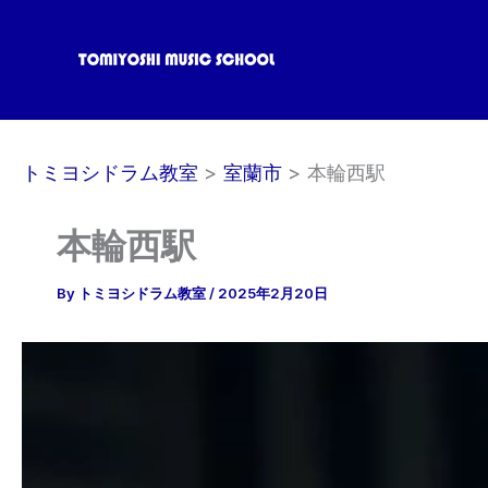
内
容
を
ス
キ
ッ
トミヨシドラム教室
室蘭市
本輪西駅
プ
本輪西駅
By
トミヨシドラム教室
/
2025年2月20日